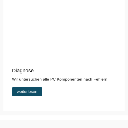
Gestaltung von Webseit
PC SERVICE Sprengler baut Inte
nenten nach Fehlern.
mittlere Firmen, Selbständige,
Privatpersonen
weiterlesen