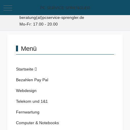
Mobile Menu Toggle
PC SERVICE SPRENGLER
+49 3928 429280
015154291368
beratung(at)pcservice-sprengler.de
Mo-Fr: 17.00 - 20.00
Menü
Startseite
Bezahlen Pay Pal
Webdesign
Telekom und 1&1
Fernwartung
Computer & Notebooks